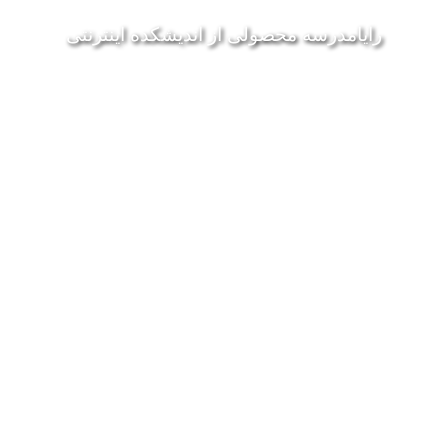
رايامدرسه محصولی از انديشکده اينترنتی